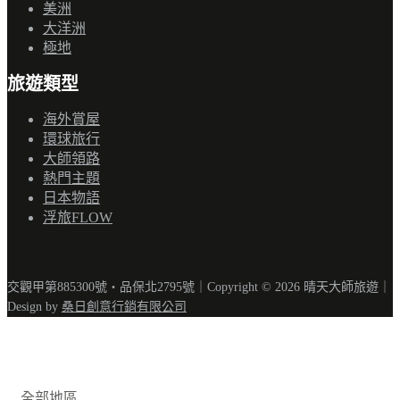
美洲
大洋洲
極地
旅遊類型
海外賞屋
環球旅行
大師領路
熱門主題
日本物語
浮旅FLOW
交觀甲第885300號‧品保北2795號｜Copyright © 2026 晴天大師旅遊｜
Design by
桑日創意行銷有限公司
全部地區