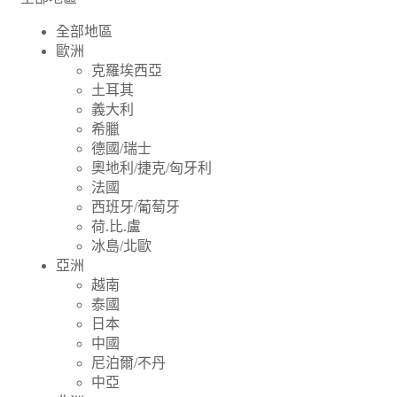
全部地區
歐洲
克羅埃西亞
土耳其
義大利
希臘
德國/瑞士
奧地利/捷克/匈牙利
法國
西班牙/葡萄牙
荷.比.盧
冰島/北歐
亞洲
越南
泰國
日本
中國
尼泊爾/不丹
中亞