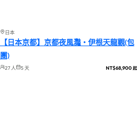
日本
【日本京都】京都夜風灩・伊根天龍觀(包
團)
27 人
5 天
NT$
68,900