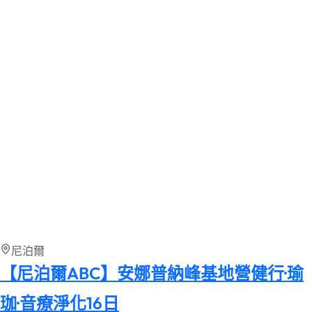
尼泊爾
【尼泊爾ABC】安娜普納峰基地營健行·瑜
珈·音療淨化16日