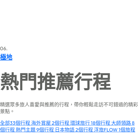
06.
極地
熱門推薦行程
精選眾多旅人喜愛與推薦的行程，帶你輕鬆走訪不可錯過的精彩
景點。
全部
33個行程
海外賞屋
2個行程
環球旅行
18個行程
大師領路
8
個行程
熱門主題
9個行程
日本物語
2個行程
浮旅FLOW
1個旅程