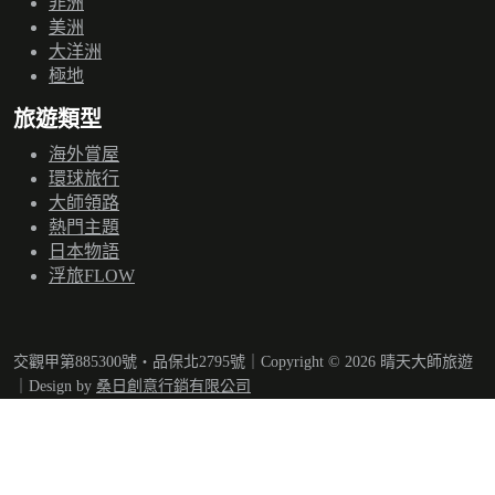
非洲
美洲
大洋洲
極地
旅遊類型
海外賞屋
環球旅行
大師領路
熱門主題
日本物語
浮旅FLOW
交觀甲第885300號‧品保北2795號｜Copyright © 2026 晴天大師旅遊
｜Design by
桑日創意行銷有限公司